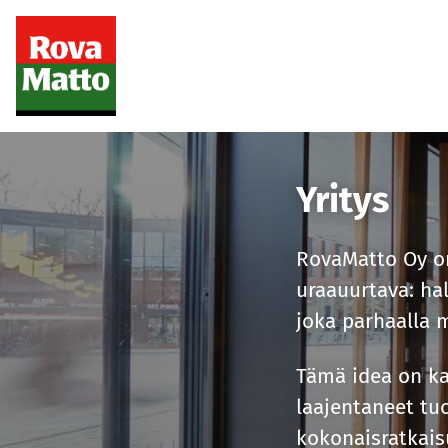
Yritys
RovaMatto Oy on
uraauurtava: ha
joka parhaalla m
Tämä idea on ka
laajentaneet t
kokonaisratkais