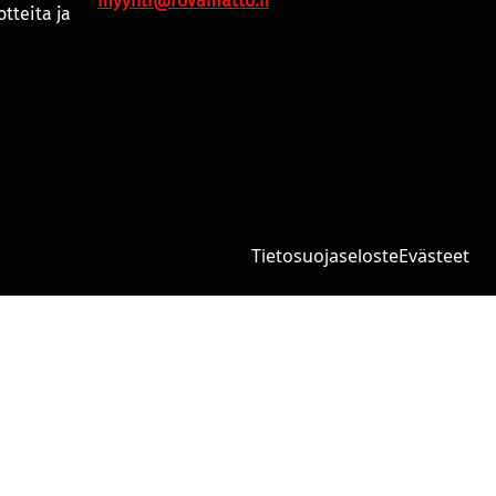
myynti@rovamatto.fi
tteita ja
Tietosuojaseloste
Evästeet