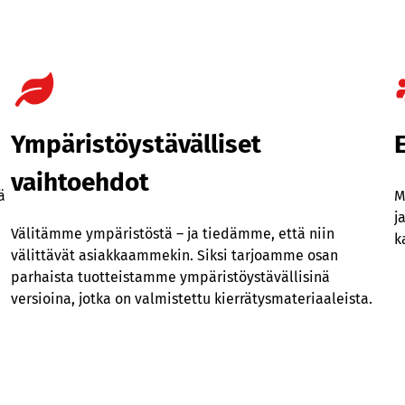
Ympäristöystävälliset
vaihtoehdot
ä
M
j
Välitämme ympäristöstä – ja tiedämme, että niin
k
välittävät asiakkaammekin. Siksi tarjoamme osan
parhaista tuotteistamme ympäristöystävällisinä
versioina, jotka on valmistettu kierrätysmateriaaleista.