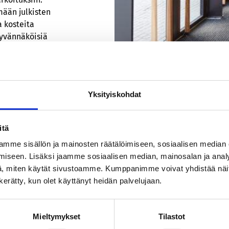
ään julkisten
a kosteita
hyvännäköisiä
Yksityiskohdat
itä
mme sisällön ja mainosten räätälöimiseen, sosiaalisen median
iseen. Lisäksi jaamme sosiaalisen median, mainosalan ja analy
, miten käytät sivustoamme. Kumppanimme voivat yhdistää näitä t
n kerätty, kun olet käyttänyt heidän palvelujaan.
 paketti alusta loppuun
Mieltymykset
Tilastot
 palvelupaketin alusta loppuun saakka. Perheyrityksenä kesk