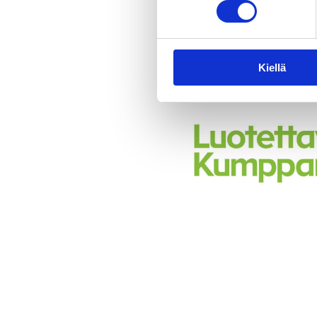
joustavuuteen ja nopeut
laajuuden mukaan.
Asennus- ja huoltopal
Kiellä
tuotteiden asennuksen, 
varmistavat huolettoma