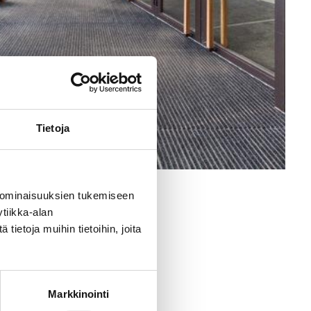
Tietoja
 ominaisuuksien tukemiseen
tiikka-alan
ietoja muihin tietoihin, joita
Markkinointi
itymme toimituksien