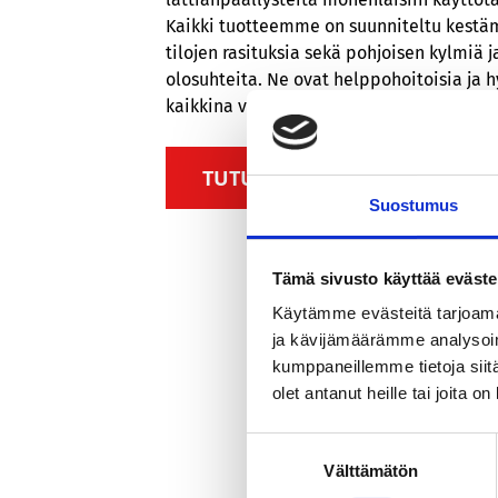
Kaikki tuotteemme on suunniteltu kestäm
tilojen rasituksia sekä pohjoisen kylmiä j
olosuhteita. Ne ovat helppohoitoisia ja 
kaikkina vuodenaikoina.
TUTUSTU TUOTTEISIIN
Suostumus
Tämä sivusto käyttää eväste
Käytämme evästeitä tarjoama
ja kävijämäärämme analysoim
kumppaneillemme tietoja siitä
olet antanut heille tai joita o
Täydellinen
Suostumuksen
Välttämätön
valinta
Meiltä saat täydellisen