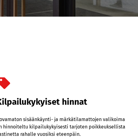
Kilpailukykyiset hinnat
ovamaton sisäänkäynti- ja märkätilamattojen valikoima
n hinnoiteltu kilpailukykyisesti tarjoten poikkeuksellista
astinetta rahalle vuosiksi eteenpäin.