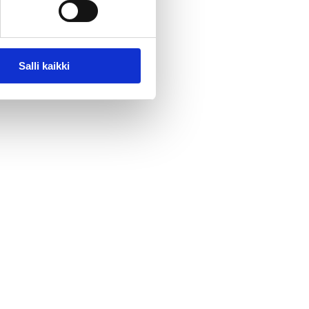
e ne joustavasti
ttauksen sekä
Salli kaikki
en. Pitkät takuuajat