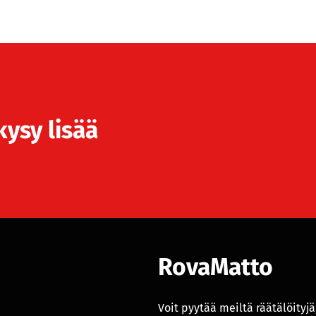
kysy lisää
RovaMatto
Voit pyytää meiltä räätälöityjä