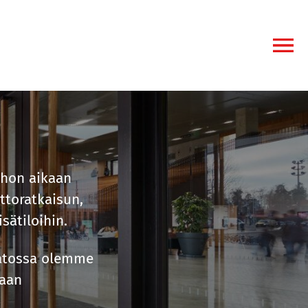
OPEN ME
ohon aikaan
ttoratkaisun,
sätiloihin.
aatossa olemme
maan