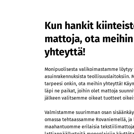
Kun hankit kiinteis
mattoja, ota meihin
yhteyttä!
Monipuolisesta valikoimastamme löytyy 
asuinrakennuksista teollisuuslaitoksiin. 
tarpeesi onkin, ota meihin yhteyttä! Kä
läpi ne paikat, joihin olet mattoja suunni
jälkeen valitsemme oikeat tuotteet oikeis
Valmistamme suurimman osan sisäänkäy
omassa tehtaassamme Rovaniemellä, ja l
maahantuomme erilaisia tekstiilimattoja
lattianpäällysteitä monenlaisiin käyttöta