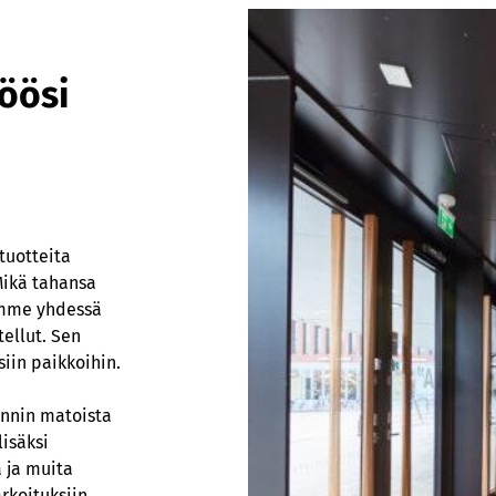
töösi
tuotteita
Mikä tahansa
ymme yhdessä
tellut. Sen
iin paikkoihin.
nnin matoista
isäksi
 ja muita
rkoituksiin.