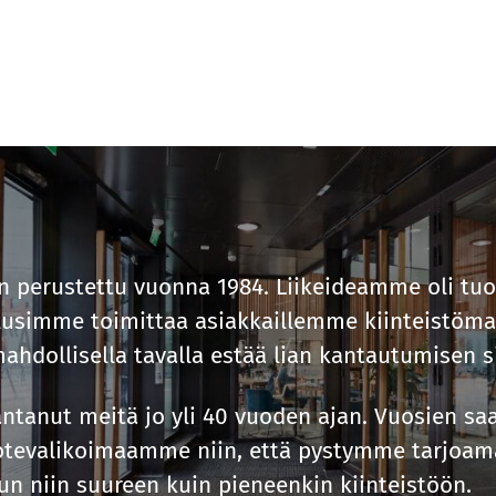
 perustettu vuonna 1984. Liikeideamme oli tu
lusimme toimittaa asiakkaillemme kiinteistöma
ahdollisella tavalla estää lian kantautumisen si
ntanut meitä jo yli 40 vuoden ajan. Vuosien s
uotevalikoimaamme niin, että pystymme tarjoa
un niin suureen kuin pieneenkin kiinteistöön.