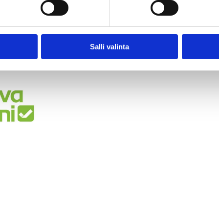
een. Otamme vastuun jokaisesta projektista, ja hinnoittelemm
velumme
toimii koko maassa. Tarvittaessa hoidamme tilojen mi
Salli valinta
jolloin pystymme myös takaamaan niiden paikalleen istuvuud
n tulevaisuuden.